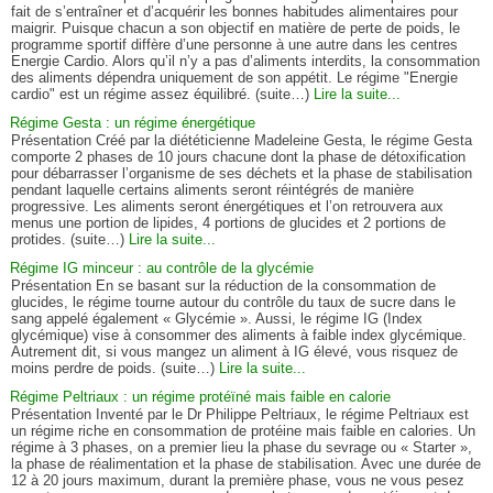
fait de s’entraîner et d’acquérir les bonnes habitudes alimentaires pour
maigrir. Puisque chacun a son objectif en matière de perte de poids, le
programme sportif diffère d’une personne à une autre dans les centres
Energie Cardio. Alors qu’il n’y a pas d’aliments interdits, la consommation
des aliments dépendra uniquement de son appétit. Le régime "Energie
cardio" est un régime assez équilibré. (suite…)
Lire la suite...
Régime Gesta : un régime énergétique
Présentation Créé par la diététicienne Madeleine Gesta, le régime Gesta
comporte 2 phases de 10 jours chacune dont la phase de détoxification
pour débarrasser l’organisme de ses déchets et la phase de stabilisation
pendant laquelle certains aliments seront réintégrés de manière
progressive. Les aliments seront énergétiques et l’on retrouvera aux
menus une portion de lipides, 4 portions de glucides et 2 portions de
protides. (suite…)
Lire la suite...
Régime IG minceur : au contrôle de la glycémie
Présentation En se basant sur la réduction de la consommation de
glucides, le régime tourne autour du contrôle du taux de sucre dans le
sang appelé également « Glycémie ». Aussi, le régime IG (Index
glycémique) vise à consommer des aliments à faible index glycémique.
Autrement dit, si vous mangez un aliment à IG élevé, vous risquez de
moins perdre de poids. (suite…)
Lire la suite...
Régime Peltriaux : un régime protéïné mais faible en calorie
Présentation Inventé par le Dr Philippe Peltriaux, le régime Peltriaux est
un régime riche en consommation de protéine mais faible en calories. Un
régime à 3 phases, on a premier lieu la phase du sevrage ou « Starter »,
la phase de réalimentation et la phase de stabilisation. Avec une durée de
12 à 20 jours maximum, durant la première phase, vous ne vous pesez