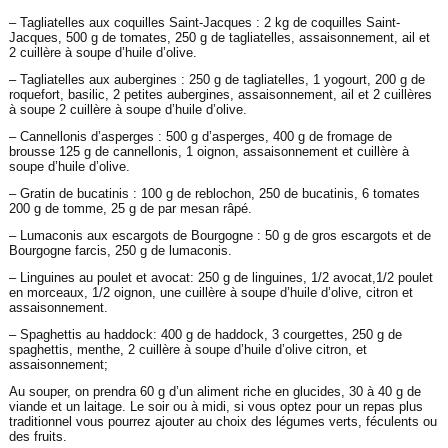
– Tagliatelles aux coquilles Saint-Jacques : 2 kg de coquilles Saint-
Jacques, 500 g de tomates, 250 g de tagliatelles, assaisonnement, ail et
2 cuillère à soupe d’huile d’olive.
– Tagliatelles aux aubergines : 250 g de tagliatelles, 1 yogourt, 200 g de
roquefort, basilic, 2 petites aubergines, assaisonnement, ail et 2 cuillères
à soupe 2 cuillère à soupe d’huile d’olive.
– Cannellonis d’asperges : 500 g d’asperges, 400 g de fromage de
brousse 125 g de cannellonis, 1 oignon, assaisonnement et cuillère à
soupe d’huile d’olive.
– Gratin de bucatinis : 100 g de reblochon, 250 de bucatinis, 6 tomates
200 g de tomme, 25 g de par mesan râpé.
– Lumaconis aux escargots de Bourgogne : 50 g de gros escargots et de
Bourgogne farcis, 250 g de lumaconis.
– Linguines au poulet et avocat: 250 g de linguines, 1/2 avocat,1/2 poulet
en morceaux, 1/2 oignon, une cuillère à soupe d’huile d’olive, citron et
assaisonnement.
– Spaghettis au haddock: 400 g de haddock, 3 courgettes, 250 g de
spaghettis, menthe, 2 cuillère à soupe d’huile d’olive citron, et
assaisonnement;
Au souper, on prendra 60 g d’un aliment riche en glucides, 30 à 40 g de
viande et un laitage. Le soir ou à midi, si vous optez pour un repas plus
traditionnel vous pourrez ajouter au choix des légumes verts, féculents ou
des fruits.