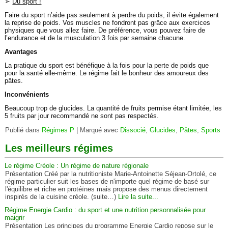
➢
Du sport !
Faire du sport n’aide pas seulement à perdre du poids, il évite également
la reprise de poids. Vos muscles ne fondront pas grâce aux exercices
physiques que vous allez faire. De préférence, vous pouvez faire de
l’endurance et de la musculation 3 fois par semaine chacune.
Avantages
La pratique du sport est bénéfique à la fois pour la perte de poids que
pour la santé elle-même. Le régime fait le bonheur des amoureux des
pâtes.
Inconvénients
Beaucoup trop de glucides. La quantité de fruits permise étant limitée, les
5 fruits par jour recommandé ne sont pas respectés.
Publié dans
Régimes P
|
Marqué avec
Dissocié
,
Glucides
,
Pâtes
,
Sports
Les meilleurs régimes
Le régime Créole : Un régime de nature régionale
Présentation Créé par la nutritioniste Marie-Antoinette Séjean-Ortolé, ce
régime particulier suit les bases de n'importe quel régime de basé sur
l'équilibre et riche en protéïnes mais propose des menus directement
inspirés de la cuisine créole. (suite…)
Lire la suite...
Régime Energie Cardio : du sport et une nutrition personnalisée pour
maigrir
Présentation Les principes du programme Energie Cardio repose sur le