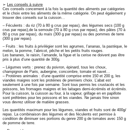
➢
Les conseils à suivre
Ces conseils concernent à la fois la quantité des aliments par catégories
et le choix entre les aliments de la même catégorie. On peut également y
trouver des conseils sur la cuisson…
– Féculents : du riz (70 à 80 g crus par repas), des légumes secs (100 g
crus par repas),de la semoule (70 à 80 g crus par repas), des pâtes (70 à
80 g crus par repas), du maïs (300 g par repas) ou des pommes de terre
(300 g par repas).
– Fruits : les fruits à privilégier sont les agrumes, l’ananas, la pastèque, le
melon, la pomme, l’abricot, pêche et les petits fruits rouges.
Les bananes, le raisin, l’amande, la figue et la cerise ne doivent pas être
pris à plus d’une quantité de 300g.
– Légumes verts : prenez du poivron, épinard, tous les choux,
champignon de Paris, aubergine, concombre, tomate et navet…
– Protéines animales : d’une quantité comprise entre 150 et 200 g, les
viandes maigres sont les protéines de premiers choix. L’abat est
seulement à une fois par semaine. Sont tous permis les crustacés et les
poissons, les fromages maigres et les laitages demi-écrémés et écrémés.
Pour la cuisson, la cuisson au four, à la vapeur, grillage en en papillote
sont préférées pour les poissons et les viandes. Ne jamais frire sinon
vous devrez utiliser de matière grasses.
Les quantités maximum pour les légumes, viandes et fruits sont de 400g/
repas. La combinaison des légumes et des féculents est permise à
condition de diminuer ses portions du genre 200 g de tomates avec 150 g
de pomme de terre.