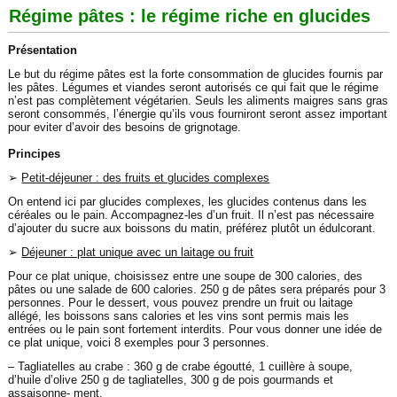
Régime pâtes : le régime riche en glucides
Présentation
Le but du régime pâtes est la forte consommation de glucides fournis par
les pâtes. Légumes et viandes seront autorisés ce qui fait que le régime
n’est pas complètement végétarien. Seuls les aliments maigres sans gras
seront consommés, l’énergie qu’ils vous fourniront seront assez important
pour eviter d’avoir des besoins de grignotage.
Principes
➢
Petit-déjeuner : des fruits et glucides complexes
On entend ici par glucides complexes, les glucides contenus dans les
céréales ou le pain. Accompagnez-les d’un fruit. Il n’est pas nécessaire
d’ajouter du sucre aux boissons du matin, préférez plutôt un édulcorant.
➢
Déjeuner : plat unique avec un laitage ou fruit
Pour ce plat unique, choisissez entre une soupe de 300 calories, des
pâtes ou une salade de 600 calories. 250 g de pâtes sera préparés pour 3
personnes. Pour le dessert, vous pouvez prendre un fruit ou laitage
allégé, les boissons sans calories et les vins sont permis mais les
entrées ou le pain sont fortement interdits. Pour vous donner une idée de
ce plat unique, voici 8 exemples pour 3 personnes.
– Tagliatelles au crabe : 360 g de crabe égoutté, 1 cuillère à soupe,
d’huile d’olive 250 g de tagliatelles, 300 g de pois gourmands et
assaisonne- ment.