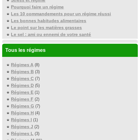
Stress et régime
Pourquoi faire un régime
Les 10 commandements pour un régime réussi
Les bonnes habitudes alimentaires
Le point sur les matières grasses
Le sel : ami ou ennemi de votre santé
Tous les régimes
Régimes A
(8)
Régimes B
(3)
Régimes C
(7)
Régimes D
(5)
Régimes E
(1)
Régimes F
(2)
Régimes G
(7)
Régimes H
(4)
Régimes I
(1)
Régimes J
(2)
Régimes L
(3)