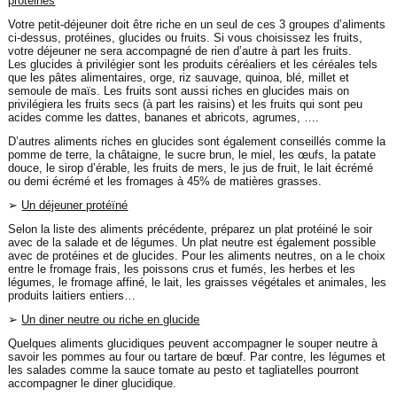
protéines
Votre petit-déjeuner doit être riche en un seul de ces 3 groupes d’aliments
ci-dessus, protéines, glucides ou fruits. Si vous choisissez les fruits,
votre déjeuner ne sera accompagné de rien d’autre à part les fruits.
Les glucides à privilégier sont les produits céréaliers et les céréales tels
que les pâtes alimentaires, orge, riz sauvage, quinoa, blé, millet et
semoule de maïs. Les fruits sont aussi riches en glucides mais on
privilégiera les fruits secs (à part les raisins) et les fruits qui sont peu
acides comme les dattes, bananes et abricots, agrumes, ….
D’autres aliments riches en glucides sont également conseillés comme la
pomme de terre, la châtaigne, le sucre brun, le miel, les œufs, la patate
douce, le sirop d’érable, les fruits de mers, le jus de fruit, le lait écrémé
ou demi écrémé et les fromages à 45% de matières grasses.
➢
Un déjeuner protéïné
Selon la liste des aliments précédente, préparez un plat protéiné le soir
avec de la salade et de légumes. Un plat neutre est également possible
avec de protéines et de glucides. Pour les aliments neutres, on a le choix
entre le fromage frais, les poissons crus et fumés, les herbes et les
légumes, le fromage affiné, le lait, les graisses végétales et animales, les
produits laitiers entiers…
➢
Un diner neutre ou riche en glucide
Quelques aliments glucidiques peuvent accompagner le souper neutre à
savoir les pommes au four ou tartare de bœuf. Par contre, les légumes et
les salades comme la sauce tomate au pesto et tagliatelles pourront
accompagner le diner glucidique.