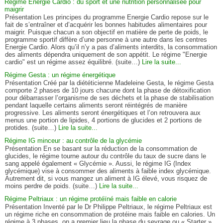
Régime Energie Cardio : du sport et une nutrition personnalisée pour
maigrir
Présentation Les principes du programme Energie Cardio repose sur le
fait de s’entraîner et d’acquérir les bonnes habitudes alimentaires pour
maigrir. Puisque chacun a son objectif en matière de perte de poids, le
programme sportif diffère d’une personne à une autre dans les centres
Energie Cardio. Alors qu’il n’y a pas d’aliments interdits, la consommation
des aliments dépendra uniquement de son appétit. Le régime "Energie
cardio" est un régime assez équilibré. (suite…)
Lire la suite...
Régime Gesta : un régime énergétique
Présentation Créé par la diététicienne Madeleine Gesta, le régime Gesta
comporte 2 phases de 10 jours chacune dont la phase de détoxification
pour débarrasser l’organisme de ses déchets et la phase de stabilisation
pendant laquelle certains aliments seront réintégrés de manière
progressive. Les aliments seront énergétiques et l’on retrouvera aux
menus une portion de lipides, 4 portions de glucides et 2 portions de
protides. (suite…)
Lire la suite...
Régime IG minceur : au contrôle de la glycémie
Présentation En se basant sur la réduction de la consommation de
glucides, le régime tourne autour du contrôle du taux de sucre dans le
sang appelé également « Glycémie ». Aussi, le régime IG (Index
glycémique) vise à consommer des aliments à faible index glycémique.
Autrement dit, si vous mangez un aliment à IG élevé, vous risquez de
moins perdre de poids. (suite…)
Lire la suite...
Régime Peltriaux : un régime protéïné mais faible en calorie
Présentation Inventé par le Dr Philippe Peltriaux, le régime Peltriaux est
un régime riche en consommation de protéine mais faible en calories. Un
régime à 3 phases, on a premier lieu la phase du sevrage ou « Starter »,