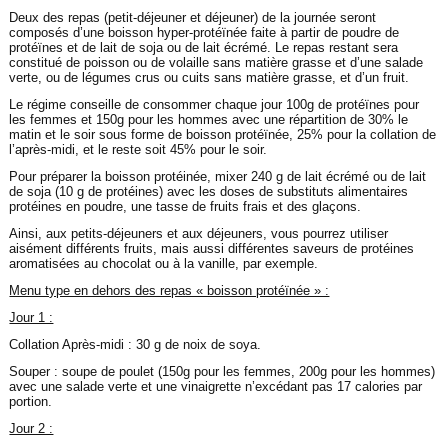
Deux des repas (petit-déjeuner et déjeuner) de la journée seront
composés d’une boisson hyper-protéïnée faite à partir de poudre de
protéïnes et de lait de soja ou de lait écrémé. Le repas restant sera
constitué de poisson ou de volaille sans matière grasse et d’une salade
verte, ou de légumes crus ou cuits sans matière grasse, et d’un fruit.
Le régime conseille de consommer chaque jour 100g de protéïnes pour
les femmes et 150g pour les hommes avec une répartition de 30% le
matin et le soir sous forme de boisson protéïnée, 25% pour la collation de
l’après-midi, et le reste soit 45% pour le soir.
Pour préparer la boisson protéinée, mixer 240 g de lait écrémé ou de lait
de soja (10 g de protéines) avec les doses de substituts alimentaires
protéines en poudre, une tasse de fruits frais et des glaçons.
Ainsi, aux petits-déjeuners et aux déjeuners, vous pourrez utiliser
aisément différents fruits, mais aussi différentes saveurs de protéines
aromatisées au chocolat ou à la vanille, par exemple.
Menu type en dehors des repas « boisson protéïnée » :
Jour 1 :
Collation Après-midi : 30 g de noix de soya.
Souper : soupe de poulet (150g pour les femmes, 200g pour les hommes)
avec une salade verte et une vinaigrette n’excédant pas 17 calories par
portion.
Jour 2 :