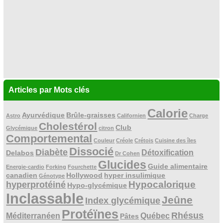
Articles par Mots clés
Calorie
Ayurvédique
Brûle-graisses
Astro
Californien
Charge
Cholestérol
Club
Glycémique
citron
Comportemental
Couleur
Créole
Crétois
Cuisine des îles
Dissocié
Diabète
Détoxification
Delabos
Dr Cohen
Glucides
Guide alimentaire
Energie-cardio
Forking
Fourchette
canadien
Hollywood
hyper insulimique
Génotype
Hypocalorique
hyperprotéiné
Hypo-glycémique
Inclassable
Jeûne
Index glycémique
Protéïnes
Rhésus
Méditerranéen
Québec
Pâtes