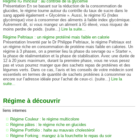
Régime IG minceur : au contrôle de la glycémie
Présentation En se basant sur la réduction de la consommation de
glucides, le régime tourne autour du contrôle du taux de sucre dans le
sang appelé également « Glycémie ». Aussi, le régime IG (Index
glycémique) vise à consommer des aliments à faible index glycémique.
Autrement dit, si vous mangez un aliment à IG élevé, vous risquez de
moins perdre de poids. (suite…)
Lire la suite...
Régime Peltriaux : un régime protéïné mais faible en calorie
Présentation Inventé par le Dr Philippe Peltriaux, le régime Peltriaux est
un régime riche en consommation de protéine mais faible en calories. Un
régime à 3 phases, on a premier lieu la phase du sevrage ou « Starter »,
la phase de réalimentation et la phase de stabilisation. Avec une durée de
12 à 20 jours maximum, durant la première phase, vous ne vous pesez
pas et vous pourrez manger que des sachets repas de protéines et des
légumes verts. Dans ce cas, l’avis et les conseils de votre médecin sont
essentiels en termes de quantité de sachets protéines à consommer ou
encore sur l’adresse idéale pour l’achat de ceux-ci. (suite…)
Lire la
suite...
Régime à découvrir
liens internes
Régime Couleur : le régime multicolore
Régime pâtes : le régime riche en glucides
Régime Portfolio : halte au mauvais cholestérol
Régime Forking : mangez à la fourchette le repas du soir