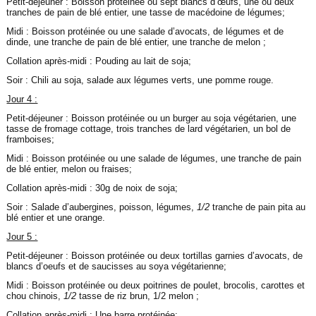
Petit-déjeuner : Boisson protéinée ou sept blancs d’œufs, une ou deux
tranches de pain de blé entier, une tasse de macédoine de légumes;
Midi : Boisson protéinée ou une salade d’avocats, de légumes et de
dinde, une tranche de pain de blé entier, une tranche de melon ;
Collation après-midi : Pouding au lait de soja;
Soir : Chili au soja, salade aux légumes verts, une pomme rouge.
Jour 4 :
Petit-déjeuner : Boisson protéinée ou un burger au soja végétarien, une
tasse de fromage cottage, trois tranches de lard végétarien, un bol de
framboises;
Midi : Boisson protéinée ou une salade de légumes, une tranche de pain
de blé entier, melon ou fraises;
Collation après-midi : 30g de noix de soja;
Soir : Salade d’aubergines, poisson, légumes,
1/2
tranche de pain pita au
blé entier et une orange.
Jour 5 :
Petit-déjeuner : Boisson protéinée ou deux tortillas garnies d’avocats, de
blancs d’oeufs et de saucisses au soya végétarienne;
Midi : Boisson protéinée ou deux poitrines de poulet, brocolis, carottes et
chou chinois,
1/2
tasse de riz brun, 1/2 melon ;
Collation après-midi : Une barre protéinée;