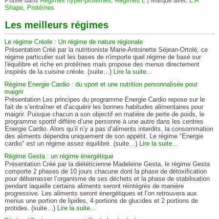
Publié dans
Régimes hyper-protéïnés
,
Régimes L
|
Marqué avec
L.A
Shape
,
Protéïnes
Les meilleurs régimes
Le régime Créole : Un régime de nature régionale
Présentation Créé par la nutritioniste Marie-Antoinette Séjean-Ortolé, ce
régime particulier suit les bases de n'importe quel régime de basé sur
l'équilibre et riche en protéïnes mais propose des menus directement
inspirés de la cuisine créole. (suite…)
Lire la suite...
Régime Energie Cardio : du sport et une nutrition personnalisée pour
maigrir
Présentation Les principes du programme Energie Cardio repose sur le
fait de s’entraîner et d’acquérir les bonnes habitudes alimentaires pour
maigrir. Puisque chacun a son objectif en matière de perte de poids, le
programme sportif diffère d’une personne à une autre dans les centres
Energie Cardio. Alors qu’il n’y a pas d’aliments interdits, la consommation
des aliments dépendra uniquement de son appétit. Le régime "Energie
cardio" est un régime assez équilibré. (suite…)
Lire la suite...
Régime Gesta : un régime énergétique
Présentation Créé par la diététicienne Madeleine Gesta, le régime Gesta
comporte 2 phases de 10 jours chacune dont la phase de détoxification
pour débarrasser l’organisme de ses déchets et la phase de stabilisation
pendant laquelle certains aliments seront réintégrés de manière
progressive. Les aliments seront énergétiques et l’on retrouvera aux
menus une portion de lipides, 4 portions de glucides et 2 portions de
protides. (suite…)
Lire la suite...