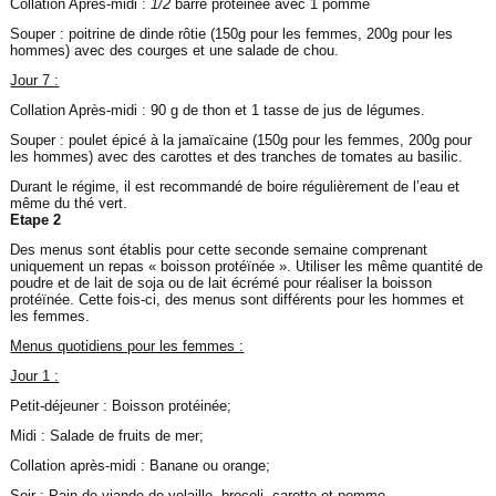
Collation Après-midi :
1/2
barre protéinée avec 1 pomme
Souper : poitrine de dinde rôtie (150g pour les femmes, 200g pour les
hommes) avec des courges et une salade de chou.
Jour 7 :
Collation Après-midi : 90 g de thon et 1 tasse de jus de légumes.
Souper : poulet épicé à la jamaïcaine (150g pour les femmes, 200g pour
les hommes) avec des carottes et des tranches de tomates au basilic.
Durant le régime, il est recommandé de boire régulièrement de l’eau et
même du thé vert.
Etape 2
Des menus sont établis pour cette seconde semaine comprenant
uniquement un repas « boisson protéïnée ». Utiliser les même quantité de
poudre et de lait de soja ou de lait écrémé pour réaliser la boisson
protéïnée. Cette fois-ci, des menus sont différents pour les hommes et
les femmes.
Menus quotidiens pour les femmes :
Jour 1 :
Petit-déjeuner : Boisson protéinée;
Midi : Salade de fruits de mer;
Collation après-midi : Banane ou orange;
Soir : Pain de viande de volaille, brocoli, carotte et pomme.