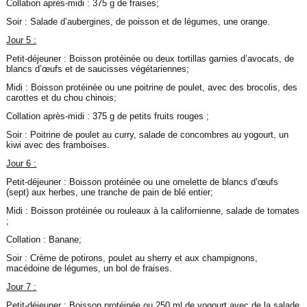
Collation après-midi : 375 g de fraises;
Soir : Salade d’aubergines, de poisson et de légumes, une orange.
Jour 5 :
Petit-déjeuner : Boisson protéinée ou deux tortillas garnies d’avocats, de
blancs d’œufs et de saucisses végétariennes;
Midi : Boisson protéinée ou une poitrine de poulet, avec des brocolis, des
carottes et du chou chinois;
Collation après-midi : 375 g de petits fruits rouges ;
Soir : Poitrine de poulet au curry, salade de concombres au yogourt, un
kiwi avec des framboises.
Jour 6 :
Petit-déjeuner : Boisson protéinée ou une omelette de blancs d’œufs
(sept) aux herbes, une tranche de pain de blé entier;
Midi : Boisson protéinée ou rouleaux à la californienne, salade de tomates
;
Collation : Banane;
Soir : Crème de potirons, poulet au sherry et aux champignons,
macédoine de légumes, un bol de fraises.
Jour 7 :
Petit-déjeuner : Boisson protéinée ou 250 ml de yogourt avec de la salade