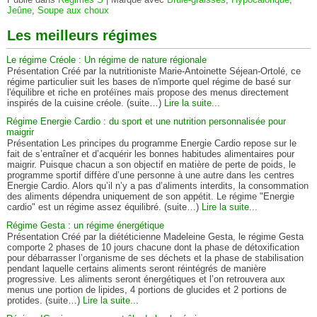
Jeûne
,
Soupe aux choux
Les meilleurs régimes
Le régime Créole : Un régime de nature régionale
Présentation Créé par la nutritioniste Marie-Antoinette Séjean-Ortolé, ce
régime particulier suit les bases de n'importe quel régime de basé sur
l'équilibre et riche en protéïnes mais propose des menus directement
inspirés de la cuisine créole. (suite…)
Lire la suite...
Régime Energie Cardio : du sport et une nutrition personnalisée pour
maigrir
Présentation Les principes du programme Energie Cardio repose sur le
fait de s’entraîner et d’acquérir les bonnes habitudes alimentaires pour
maigrir. Puisque chacun a son objectif en matière de perte de poids, le
programme sportif diffère d’une personne à une autre dans les centres
Energie Cardio. Alors qu’il n’y a pas d’aliments interdits, la consommation
des aliments dépendra uniquement de son appétit. Le régime "Energie
cardio" est un régime assez équilibré. (suite…)
Lire la suite...
Régime Gesta : un régime énergétique
Présentation Créé par la diététicienne Madeleine Gesta, le régime Gesta
comporte 2 phases de 10 jours chacune dont la phase de détoxification
pour débarrasser l’organisme de ses déchets et la phase de stabilisation
pendant laquelle certains aliments seront réintégrés de manière
progressive. Les aliments seront énergétiques et l’on retrouvera aux
menus une portion de lipides, 4 portions de glucides et 2 portions de
protides. (suite…)
Lire la suite...