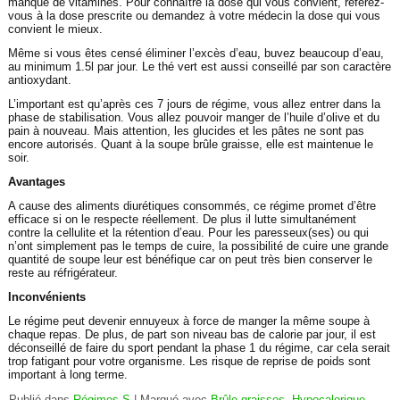
manque de vitamines. Pour connaître la dose qui vous convient, referez-
vous à la dose prescrite ou demandez à votre médecin la dose qui vous
convient le mieux.
Même si vous êtes censé éliminer l’excès d’eau, buvez beaucoup d’eau,
au minimum 1.5l par jour. Le thé vert est aussi conseillé par son caractère
antioxydant.
L’important est qu’après ces 7 jours de régime, vous allez entrer dans la
phase de stabilisation. Vous allez pouvoir manger de l’huile d’olive et du
pain à nouveau. Mais attention, les glucides et les pâtes ne sont pas
encore autorisés. Quant à la soupe brûle graisse, elle est maintenue le
soir.
Avantages
A cause des aliments diurétiques consommés, ce régime promet d’être
efficace si on le respecte réellement. De plus il lutte simultanément
contre la cellulite et la rétention d’eau. Pour les paresseux(ses) ou qui
n’ont simplement pas le temps de cuire, la possibilité de cuire une grande
quantité de soupe leur est bénéfique car on peut très bien conserver le
reste au réfrigérateur.
Inconvénients
Le régime peut devenir ennuyeux à force de manger la même soupe à
chaque repas. De plus, de part son niveau bas de calorie par jour, il est
déconseillé de faire du sport pendant la phase 1 du régime, car cela serait
trop fatigant pour votre organisme. Les risque de reprise de poids sont
important à long terme.
Publié dans
Régimes S
|
Marqué avec
Brûle-graisses
,
Hypocalorique
,