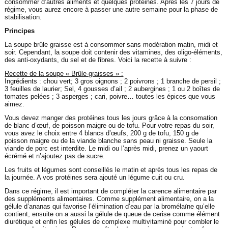
consommer d’autres aliments et quelques protéines. Après les 7 jours de
régime, vous aurez encore à passer une autre semaine pour la phase de
stabilisation.
Principes
La soupe brûle graisse est à consommer sans modération matin, midi et
soir. Cependant, la soupe doit contenir des vitamines, des oligo-éléments,
des anti-oxydants, du sel et de fibres. Voici la recette à suivre :
Recette de la soupe « Brûle-graisses » :
Ingrédients : chou vert; 3 gros oignons ; 2 poivrons ; 1 branche de persil ;
3 feuilles de laurier; Sel, 4 gousses d’ail ; 2 aubergines ; 1 ou 2 boîtes de
tomates pelées ; 3 asperges ; cari, poivre… toutes les épices que vous
aimez.
Vous devez manger des protéines tous les jours grâce à la consomation
de blanc d’œuf, de poisson maigre ou de tofu. Pour votre repas du soir,
vous avez le choix entre 4 blancs d’œufs, 200 g de tofu, 150 g de
poisson maigre ou de la viande blanche sans peau ni graisse. Seule la
viande de porc est interdite. Le midi ou l’après midi, prenez un yaourt
écrémé et n’ajoutez pas de sucre.
Les fruits et légumes sont conseillés le matin et après tous les repas de
la journée. A vos protéines sera ajouté un légume cuit ou cru.
Dans ce régime, il est important de compléter la carence alimentaire par
des suppléments alimentaires. Comme supplément alimentaire, on a la
gélule d’ananas qui favorise l’élimination d’eau par la bromélaïne qu’elle
contient, ensuite on a aussi la gélule de queue de cerise comme élément
diurétique et enfin les gélules de complexe multivitaminé pour combler le