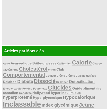
Articles par Mots clés
Calorie
Ayurvédique
Brûle-graisses
Astro
Californien
Charge
Cholestérol
Club
Glycémique
citron
Comportemental
Couleur
Créole
Crétois
Cuisine des îles
Dissocié
Diabète
Détoxification
Delabos
Dr Cohen
Glucides
Guide alimentaire
Energie-cardio
Forking
Fourchette
canadien
Hollywood
hyper insulimique
Génotype
Hypocalorique
hyperprotéiné
Hypo-glycémique
Inclassable
Jeûne
Index glycémique