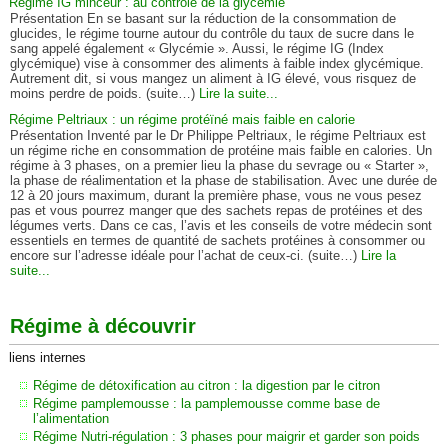
Régime IG minceur : au contrôle de la glycémie
Présentation En se basant sur la réduction de la consommation de
glucides, le régime tourne autour du contrôle du taux de sucre dans le
sang appelé également « Glycémie ». Aussi, le régime IG (Index
glycémique) vise à consommer des aliments à faible index glycémique.
Autrement dit, si vous mangez un aliment à IG élevé, vous risquez de
moins perdre de poids. (suite…)
Lire la suite...
Régime Peltriaux : un régime protéïné mais faible en calorie
Présentation Inventé par le Dr Philippe Peltriaux, le régime Peltriaux est
un régime riche en consommation de protéine mais faible en calories. Un
régime à 3 phases, on a premier lieu la phase du sevrage ou « Starter »,
la phase de réalimentation et la phase de stabilisation. Avec une durée de
12 à 20 jours maximum, durant la première phase, vous ne vous pesez
pas et vous pourrez manger que des sachets repas de protéines et des
légumes verts. Dans ce cas, l’avis et les conseils de votre médecin sont
essentiels en termes de quantité de sachets protéines à consommer ou
encore sur l’adresse idéale pour l’achat de ceux-ci. (suite…)
Lire la
suite...
Régime à découvrir
liens internes
Régime de détoxification au citron : la digestion par le citron
Régime pamplemousse : la pamplemousse comme base de
l’alimentation
Régime Nutri-régulation : 3 phases pour maigrir et garder son poids